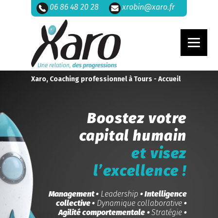
06 86 48 20 28
xrobin@xaro.fr
Xaro, Coaching professionnel à Tours - Accueil
Boostez votre
capital humain
et visez
l’excellence !
Management •
Leadership
• Intelligence
collective •
Dynamique collaborative
•
Agilité comportementale
•
Stratégie
•