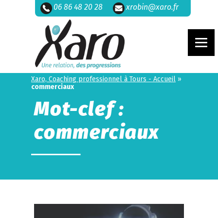
06 86 48 20 28
xrobin@xaro.fr
Xaro, Coaching professionnel à Tours - Accueil
»
commerciaux
Mot-clef :
commerciaux