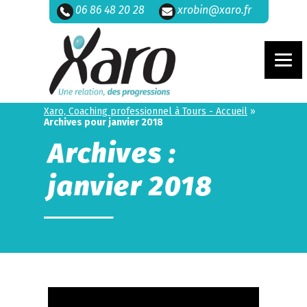
06 86 48 20 28
xrobin@xaro.fr
Xaro, Coaching professionnel à Tours - Accueil
»
Archives pour janvier 2018
Archives :
janvier 2018