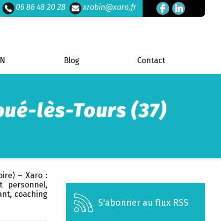
06 86 48 20 28
xrobin@xaro.fr
DN
Blog
Contact
oué-lès-Tours (37)
ire) – Xaro :
t personnel,
nt, coaching
S'abonner au flux RSS