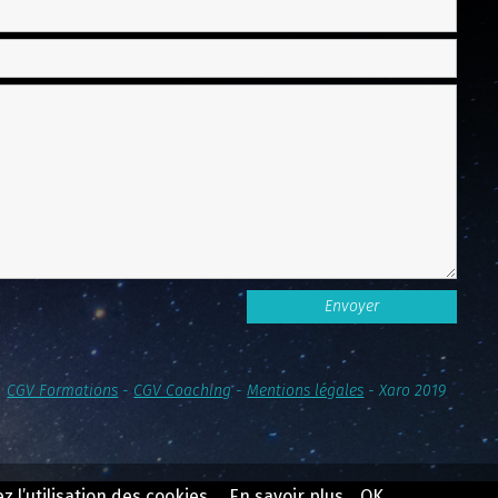
CGV Formations
-
CGV Coaching
-
Mentions légales
- Xaro 2019
 l’utilisation des cookies.
En savoir plus
OK