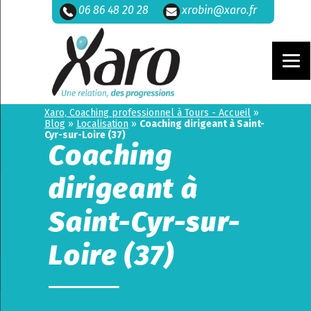
06 86 48 20 28
xrobin@xaro.fr
Xaro, Coaching professionnel à Tours - Accueil
»
Blog
»
Localisation
»
Coaching dirigeant à Saint-
Cyr-sur-Loire (37)
Coaching
dirigeant à
Saint-Cyr-sur-
Loire (37)