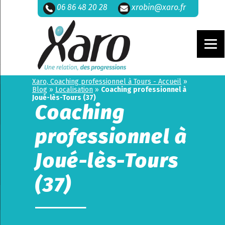
06 86 48 20 28
xrobin@xaro.fr
Xaro, Coaching professionnel à Tours - Accueil
»
Blog
»
Localisation
»
Coaching professionnel à
Joué-lès-Tours (37)
Coaching
professionnel à
Joué-lès-Tours
(37)