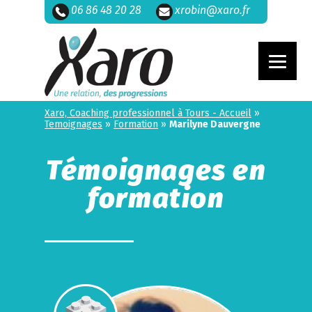
06 86 48 20 28
xrobin@xaro.fr
Xaro, Coaching professionnel à Tours - Accueil
»
Temoignages
»
Formation
»
Marilyne Dauvergne
Témoignages en
formation