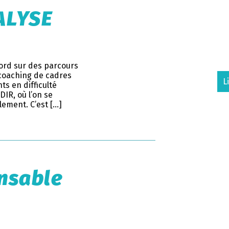
ALYSE
bord sur des parcours
 coaching de cadres
L
ts en difficulté
DIR, où l’on se
lement. C’est […]
onsable