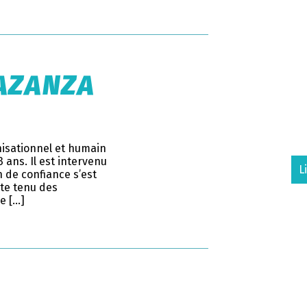
-AZANZA
anisationnel et humain
ans. Il est intervenu
L
 de confiance s’est
pte tenu des
de […]