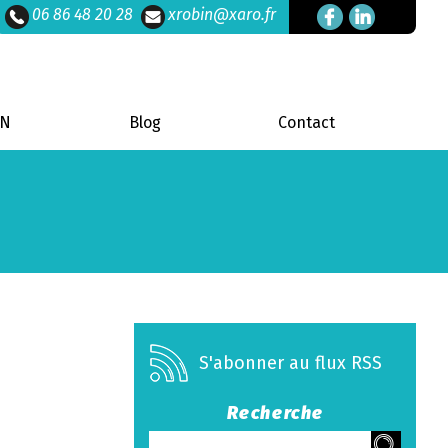
06 86 48 20 28
xrobin@xaro.fr
DN
Blog
Contact
S'abonner au flux RSS
Recherche