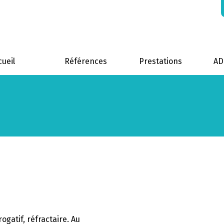
cueil
Références
Prestations
A
rogatif, réfractaire. Au