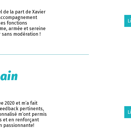
l de la part de Xavier
on accompagnement
L
es fonctions
time, armée et sereine
 sans modération !
ain
 2020 et m’a fait
feedback pertinents,
L
nnalisé m’ont permis
es et en renforçant
on passionnante!