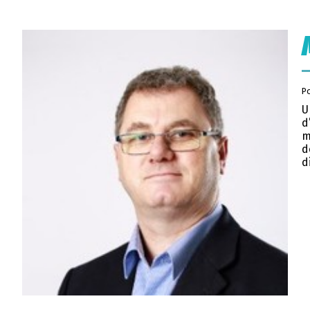
P
U
d
m
d
d