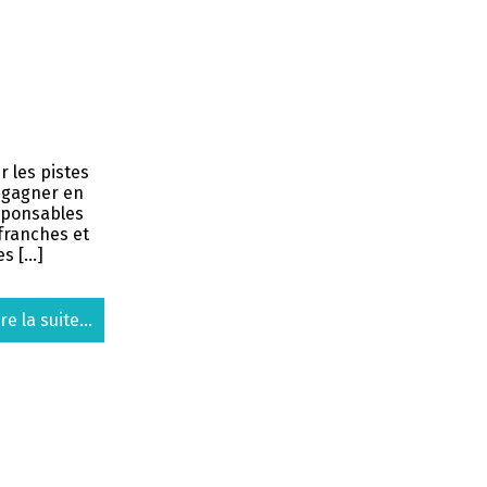
r les pistes
 gagner en
sponsables
 franches et
es […]
ire la suite...