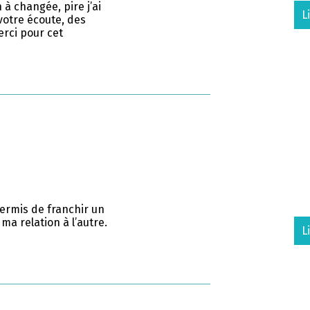
à changée, pire j’ai
L
votre écoute, des
rci pour cet
permis de franchir un
a relation à l’autre.
L