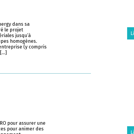
nergy dans sa
 le projet
L
riales jusqu’à
oupes homogènes.
entreprise (y compris
 […]
ARO pour assurer une
ices pour animer des
L