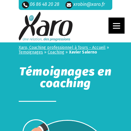
06 86 48 20 28
xrobin@xaro.fr
Xaro, Coaching professionnel à Tours - Accueil
»
Temoignages
»
Coaching
»
Xavier Salerno
Témoignages en
coaching