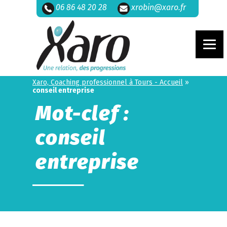
06 86 48 20 28
xrobin@xaro.fr
Xaro, Coaching professionnel à Tours - Accueil
»
conseil entreprise
Mot-clef :
conseil
entreprise