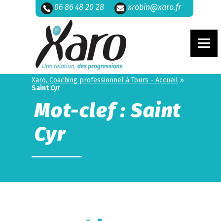
06 86 48 20 28
xrobin@xaro.fr
Xaro, Coaching professionnel à Tours - Accueil
»
Saint Cyr
Mot-clef : Saint
Cyr