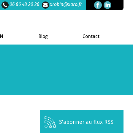
06 86 48 20 28
xrobin@xaro.fr
DN
Blog
Contact
S'abonner au flux RSS