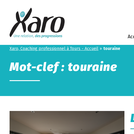
Ac
Xaro, Coaching professionnel à Tours - Accueil
»
touraine
Mot-clef : touraine