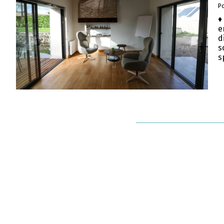
Po
♦
e
d
s
s